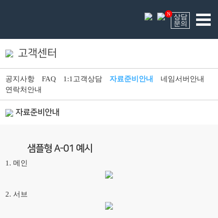
N
상담
문의
고객센터
공지사항
FAQ
1:1고객상담
자료준비안내
네임서버안내
연락처안내
자료준비안내
샘플형 A-01 예시
1. 메인
2. 서브