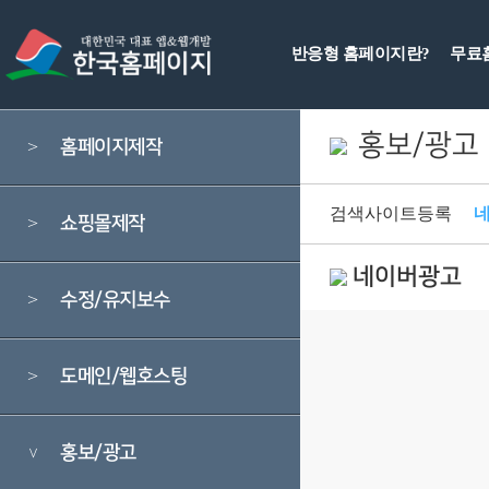
반응형 홈페이지란?
무료
홍보/광고
홈페이지제작
>
검색사이트등록
쇼핑몰제작
>
네이버광고
수정/유지보수
>
도메인/웹호스팅
>
홍보/광고
>