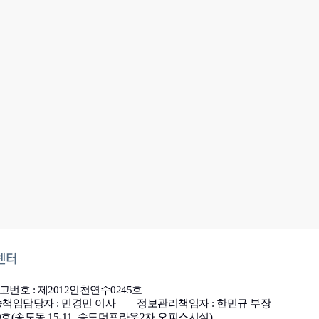
센터
번호 : 제2012인천연수0245호
책임담당자 : 민경민 이사
정보관리책임자 : 한민규 부장
10호(송도동 15-11, 송도더프라우2차 오피스시설)