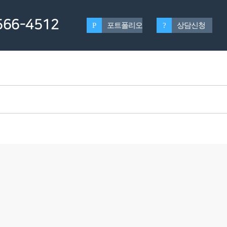
66-4512
P
포트폴리오
?
상담신청