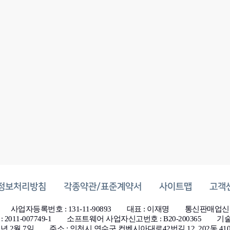
정보처리방침
각종약관/표준계약서
사이트맵
고객
사업자등록번호 : 131-11-90893
대표 : 이재명
통신판매업신고
011-007749-1
소프트웨어 사업자신고번호 : B20-200365
기술
2년 2월 7일
주소 : 인천시 연수구 컨벤시아대로42번길 12, 202동 4