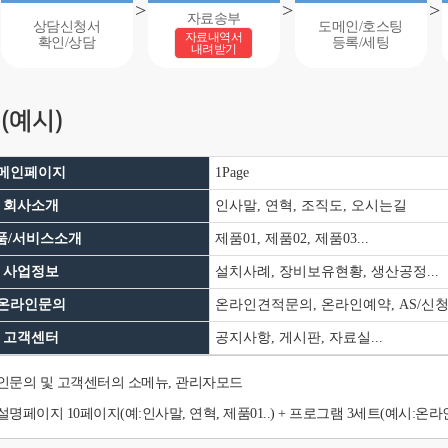
>
>
>
자료송부
상담신청서
도메인/호스팅
자료내역서
확인/상담
등록/세팅
내려받기
(예시)
메인페이지
1Page
회사소개
인사말, 연혁, 조직도, 오시는길
품/서비스소개
제품01, 제품02, 제품03...
사업정보
설치사례, 장비보유현황, 생산공정...
온라인문의
온라인견적문의, 온라인예약, AS/신청.
고객센터
공지사항, 게시판, 자료실...
인문의 및 고객센터의 소메뉴, 관리자모드
명페이지 10페이지(예:인사말, 연혁, 제품01..) + 프로그램 3세트(예시:온라