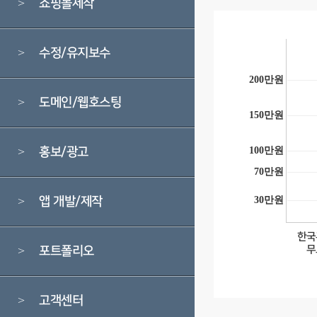
쇼핑몰제작
>
수정/유지보수
>
200만원
도메인/웹호스팅
>
150만원
홍보/광고
100만원
>
70만원
앱 개발/제작
30만원
>
한국
무
포트폴리오
>
고객센터
>