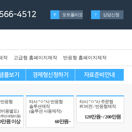
566-4512
P
포트폴리오
?
상담신청
제작
고급형 홈페이지제작
반응형 홈페이지제작
샘플보기
경제형신청하기
자료준비안내
사 반응형
타사 "ㅇ"사 반응형
타사 "ㅇ"사 주문형
솔루션제작
PC버전 / 반응형제작
팅비용별도)
(솔루션 사용제작)
솔루션 세팅비용)
120만원~ / 200만원
30만원 이상
60만원~