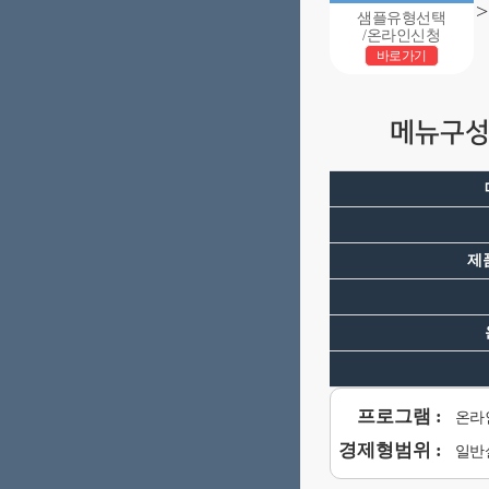
>
샘플유형선택
/온라인신청
바로가기
메뉴구성
제
프로그램 :
온라
경제형범위 :
일반설