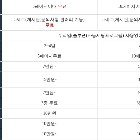
5페이지이내
무료
10페이지
3세트(게시판,문의사항,갤러리 기능)
3세트(게시판,문의
무료
수작업(
솔루션(자동세팅프로그램) 사용없
2~4일
5페이지무료
10
7만원~
15만원~
7만원~
3종 무료
3
10만원
10만원~
10만원~